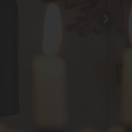
Familie Cerasola
Franz-Schubert-Str. 20
D-78141 Schönwald
KONTAKT
+49 (0) 77 22 - 9 50 50
info@hotel-dorer.de