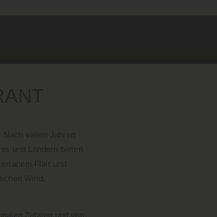
RANT
t. Nach vielen Jahren
nts und Ländern bieten
terranem Flair und
rischen Wind,
onalen Zutaten und von