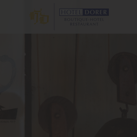
ANT
S