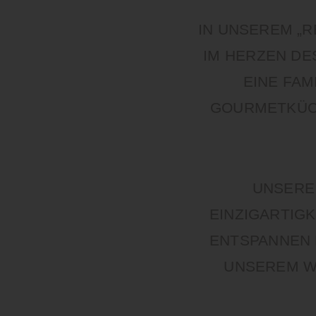
IN UNSEREM „R
M HERZEN DES
INE FAMI
OURMETKÜCHE
UNSERE 
EINZIGARTIG
ENTSPANNEN E
UNSEREM W